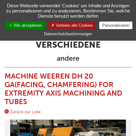
Verwaltung Ihrer Cookie-Einstellungen
Diese Webseite verwendet 'Cookies' um Inhalte und Anzeigen
zu personalisieren und zu analysieren. Bestimmen Sie, welche
Toggl
Dienste benutzt werden dürfen
navig
Alle akzeptieren
Verbiete alle Cookies
Personalisieren
DE
Datenschutzbestimmungen
VERSCHIEDENE
andere
MACHINE WEEREN DH 20
GA(FACING, CHAMFERING) FOR
EXTREMITY AXIS MACHINING AND
TUBES
Zurück zur Liste