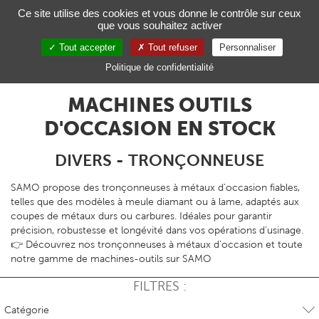
Gestion de vos préférences sur les cookies
Ce site utilise des cookies et vous donne le contrôle sur ceux
que vous souhaitez activer
Toggl
navig
Tout accepter
Tout refuser
Personnaliser
FR
Politique de confidentialité
MACHINES OUTILS
D'OCCASION EN STOCK
DIVERS - TRONÇONNEUSE
SAMO propose des tronçonneuses à métaux d’occasion fiables,
telles que des modèles à meule diamant ou à lame, adaptés aux
coupes de métaux durs ou carbures. Idéales pour garantir
précision, robustesse et longévité dans vos opérations d’usinage.
👉 Découvrez nos tronçonneuses à métaux d’occasion et toute
notre gamme de machines-outils sur SAMO
FILTRES :