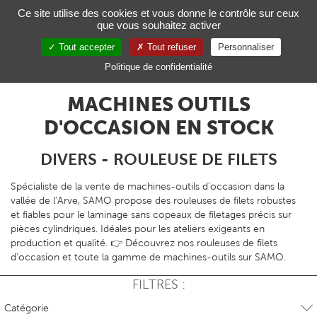
Gestion de vos préférences sur les cookies
Ce site utilise des cookies et vous donne le contrôle sur ceux
que vous souhaitez activer
Toggl
navig
Tout accepter
Tout refuser
Personnaliser
FR
Politique de confidentialité
MACHINES OUTILS
D'OCCASION EN STOCK
DIVERS - ROULEUSE DE FILETS
Spécialiste de la vente de machines-outils d’occasion dans la
vallée de l’Arve, SAMO propose des rouleuses de filets robustes
et fiables pour le laminage sans copeaux de filetages précis sur
pièces cylindriques. Idéales pour les ateliers exigeants en
production et qualité. 👉 Découvrez nos rouleuses de filets
d'occasion et toute la gamme de machines-outils sur SAMO.
FILTRES :