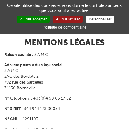
Gestion de vos préférences sur les cookies
Ce site utilise des cookies et vous donne le contrôle sur ceux
que vous souhaitez activer
Toggl
navig
Tout accepter
Tout refuser
Personnaliser
FR
Politique de confidentialité
MENTIONS LÉGALES
Raison sociale :
S.A.M.O.
Adresse postale du siège social :
S.A.M.O.
ZAC des Bordets 2
792 rue des Sarcelles
74130 Bonneville
N° téléphone :
+33(0)4 50 03 17 52
N° SIRET :
344 944 178 00054
N° CNIL :
1291103