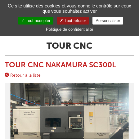
Gestion de vos préférences sur les cookies
Ce site utilise des cookies et vous donne le contrôle sur ceux
que vous souhaitez activer
Toggl
navig
Tout accepter
Tout refuser
Personnaliser
FR
Politique de confidentialité
TOUR CNC
TOUR CNC NAKAMURA SC300L
Retour à la liste