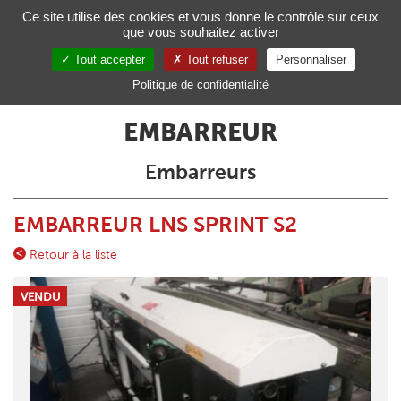
Gestion de vos préférences sur les cookies
Ce site utilise des cookies et vous donne le contrôle sur ceux
que vous souhaitez activer
Toggl
navig
Tout accepter
Tout refuser
Personnaliser
FR
Politique de confidentialité
EMBARREUR
Embarreurs
EMBARREUR LNS SPRINT S2
Retour à la liste
VENDU