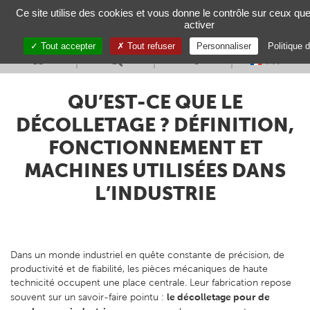
Gestion de vos préférences sur les cookies
Ce site utilise des cookies et vous donne le contrôle sur ceux qu
activer
Toggl
navig
Tout accepter
Tout refuser
Personnaliser
Politique d
FR
QU’EST-CE QUE LE
DÉCOLLETAGE ? DÉFINITION,
FONCTIONNEMENT ET
MACHINES UTILISÉES DANS
L’INDUSTRIE
Dans un monde industriel en quête constante de précision, de
productivité et de fiabilité, les pièces mécaniques de haute
technicité occupent une place centrale. Leur fabrication repose
le décolletage pour de
souvent sur un savoir-faire pointu :