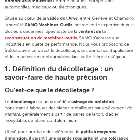
nombreuses industries
comme pour les composants
automobiles, médicaux ou électroniques.
vallée de l’Arve
Située au cœur de la
, entre Genève et Chamonix,
SAMO Machines-Outils
la société
incarne cette expertise depuis
vente et de la
plusieurs décennies. Spécialiste de la
reconstruction de machines-outils
, SAMO s’adresse aux
industriels en quête de performance. Nous vous proposons de
(re)découvrir ce qu’est le décolletage, ses domaines d’application
et les machines incontournables dans cette filière stratégique.
1. Définition du décolletage : un
savoir-faire de haute précision
Qu’est-ce que le décolletage ?
décolletage
usinage de précision
Le
est un procédé d’
consistant à fabriquer des pièces métalliques par
enlèvement de
matière
, généralement à partir de barres de laiton, d’acier
inoxydable, de titane ou d’aluminium.
petite à moyenne
Utilisé pour produire des éléments de
dimension
grande régularité
tolérance
, il garantit une
et une