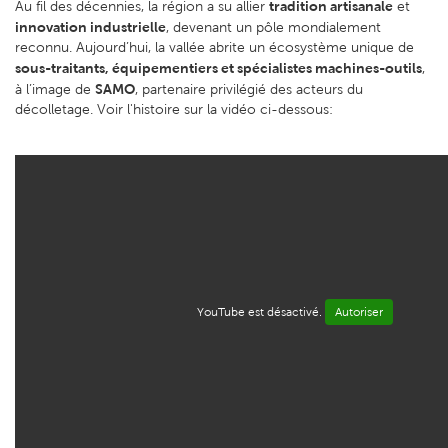
tradition artisanale
Au fil des décennies, la région a su allier
et
innovation industrielle
, devenant un pôle mondialement
reconnu. Aujourd’hui, la vallée abrite un écosystème unique de
sous-traitants, équipementiers et spécialistes machines-outils
,
SAMO
à l’image de
, partenaire privilégié des acteurs du
décolletage. Voir l'histoire sur la vidéo ci-dessous:
YouTube est désactivé.
Autoriser