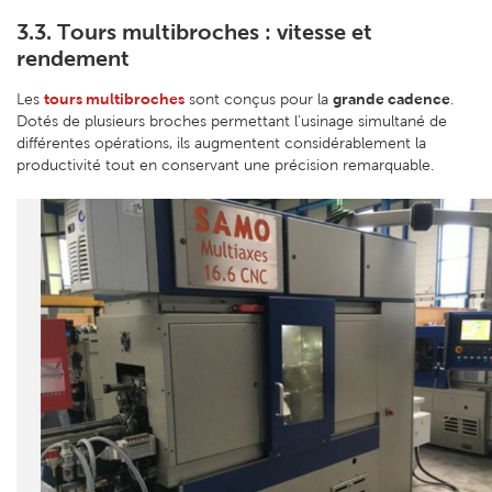
3.3. Tours multibroches : vitesse et
rendement
tours multibroches
grande cadence
Les
sont conçus pour la
.
Dotés de plusieurs broches permettant l’usinage simultané de
différentes opérations, ils augmentent considérablement la
productivité tout en conservant une précision remarquable.