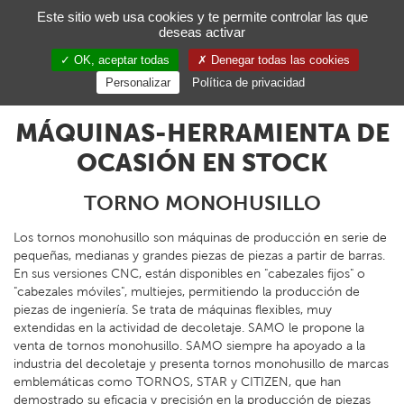
Gestión de sus preferencias de cookies
Este sitio web usa cookies y te permite controlar las que
deseas activar
Toggl
navig
OK, aceptar todas
Denegar todas las cookies
ES
Personalizar
Política de privacidad
MÁQUINAS-HERRAMIENTA DE
OCASIÓN EN STOCK
TORNO MONOHUSILLO
Los tornos monohusillo son máquinas de producción en serie de
pequeñas, medianas y grandes piezas de piezas a partir de barras.
En sus versiones CNC, están disponibles en "cabezales fijos" o
"cabezales móviles", multiejes, permitiendo la producción de
piezas de ingeniería. Se trata de máquinas flexibles, muy
extendidas en la actividad de decoletaje. SAMO le propone la
venta de tornos monohusillo. SAMO siempre ha apoyado a la
industria del decoletaje y presenta tornos monohusillo de marcas
emblemáticas como TORNOS, STAR y CITIZEN, que han
demostrado su eficacia y precisión en la producción de piezas