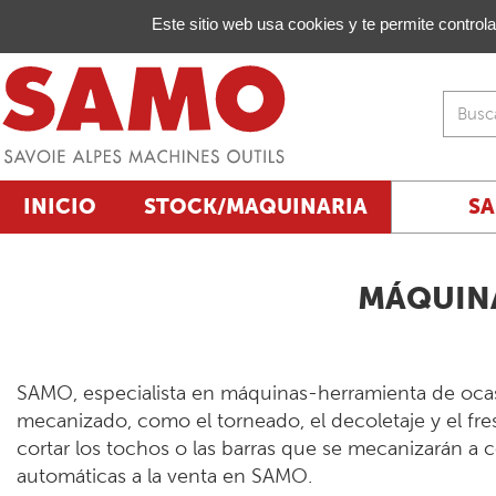
Gestión de sus preferencias de cookies
Este sitio web usa cookies y te permite control
INICIO
STOCK/MAQUINARIA
S
MÁQUINA
SAMO, especialista en máquinas-herramienta de oca
mecanizado, como el torneado, el decoletaje y el fres
cortar los tochos o las barras que se mecanizarán a 
automáticas a la venta en SAMO.