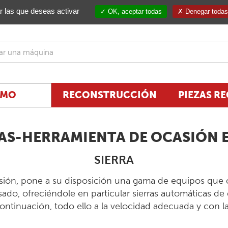
ar las que deseas activar
OK, aceptar todas
Denegar todas 
AMO
RECONSTRUCCIÓN
PIEZAS R
S-HERRAMIENTA DE OCASIÓN 
SIERRA
sión, pone a su disposición una gama de equipos que 
ado, ofreciéndole en particular sierras automáticas de
continuación, todo ello a la velocidad adecuada y con l