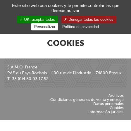
Gestión de sus preferencias de cookies
Este sitio web usa cookies y te permite controlar las que
deseas activar
Toggl
navig
OK, aceptar todas
Denegar todas las cookies
ES
Personalizar
Política de privacidad
COOKIES
S.A.M.O. France
PAE du Pays Rochois - 400 rue de l'Industrie - 74800 Eteaux
T. 33 (0)4 50 03 17 52
Archivos
Condiciones generales de venta y entrega
Datos personales
Cookies
Información jurídica