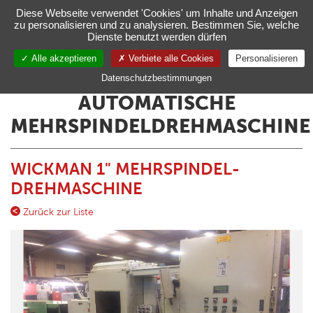
Verwaltung Ihrer Cookie-Einstellungen
Diese Webseite verwendet 'Cookies' um Inhalte und Anzeigen
zu personalisieren und zu analysieren. Bestimmen Sie, welche
Toggl
Dienste benutzt werden dürfen
navig
Alle akzeptieren
Verbiete alle Cookies
Personalisieren
DE
Datenschutzbestimmungen
AUTOMATISCHE
MEHRSPINDELDREHMASCHINE
WICKMAN 1" MEHRSPINDEL-
DREHMASCHINE
Zurück zur Liste