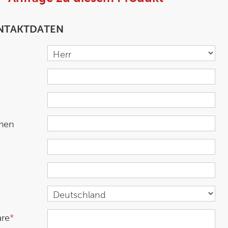
ONTAKTDATEN
men
re