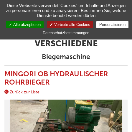
Verwaltung Ihrer Cookie-Einstellungen
Diese Webseite verwendet 'Cookies' um Inhalte und Anzeigen
zu personalisieren und zu analysieren. Bestimmen Sie, welche
Toggl
Dienste benutzt werden dürfen
navig
Alle akzeptieren
Verbiete alle Cookies
Personalisieren
DE
Datenschutzbestimmungen
VERSCHIEDENE
Biegemaschine
MINGORI OB HYDRAULISCHER
ROHRBIEGER
Zurück zur Liste