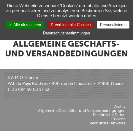
Verwaltung Ihrer Cookie-Einstellungen
Diese Webseite verwendet 'Cookies' um Inhalte und Anzeigen
zu personalisieren und zu analysieren. Bestimmen Sie, welche
Toggl
Dienste benutzt werden dürfen
navig
Alle akzeptieren
Verbiete alle Cookies
Personalisieren
DE
Datenschutzbestimmungen
ALLGEMEINE GESCHÄFTS-
UND VERSANDBEDINGUNGEN
S.A.M.O. France
PAE du Pays Rochois - 400 rue de l'Industrie - 74800 Eteaux
T. 33 (0)4 50 03 17 52
Archiv
Allgemeine Geschäfts- und Versandbedingungen
Persönliche Daten
Cookies
Rechtliche Hinweise