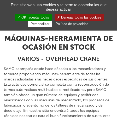
Gestión de sus preferencias de cookies
Este sitio web usa cookies y te permite controlar las que
deseas activar
Toggl
navig
OK, aceptar todas
Denegar todas las cookies
ES
Personalizar
Política de privacidad
MÁQUINAS-HERRAMIENTA DE
OCASIÓN EN STOCK
VARIOS - OVERHEAD CRANE
SAMO acompaña desde hace décadas a los mecanizadores y
torneros proponiendo máquinas-herramienta de todas las
marcas adaptadas a las necesidades específicas de sus clientes.
Esta actividad comercial se completa con la reconstrucción de
tornos automáticos multihusillos o rectificadoras, pero SAMO
también ofrece un gran número de equipos y periféricos
relacionados con las máquinas de mecanizado, los procesos de
fabricación o el entorno de los talleres de mecanizado y de
decoletaje. En nuestro sitio encontrará todos los equipos
técnicos necesarios para el buen funcionamiento de sus talleres