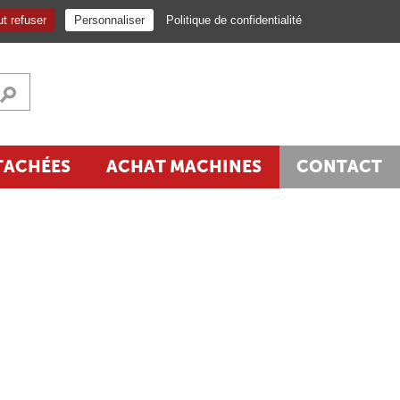
NEWSLETTER
FR
t refuser
Personnaliser
Politique de confidentialité
TACHÉES
ACHAT MACHINES
CONTACT